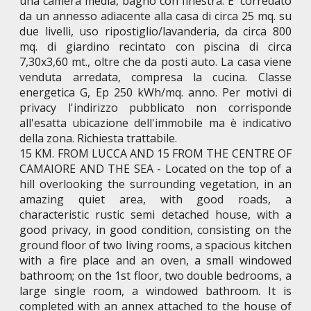
una camera media, bagno con finestra. E' corredato
da un annesso adiacente alla casa di circa 25 mq. su
due livelli, uso ripostiglio/lavanderia, da circa 800
mq. di giardino recintato con piscina di circa
7,30x3,60 mt., oltre che da posti auto. La casa viene
venduta arredata, compresa la cucina. Classe
energetica G, Ep 250 kWh/mq. anno. Per motivi di
privacy l'indirizzo pubblicato non corrisponde
all'esatta ubicazione dell'immobile ma è indicativo
della zona. Richiesta trattabile.
15 KM. FROM LUCCA AND 15 FROM THE CENTRE OF
CAMAIORE AND THE SEA - Located on the top of a
hill overlooking the surrounding vegetation, in an
amazing quiet area, with good roads, a
characteristic rustic semi detached house, with a
good privacy, in good condition, consisting on the
ground floor of two living rooms, a spacious kitchen
with a fire place and an oven, a small windowed
bathroom; on the 1st floor, two double bedrooms, a
large single room, a windowed bathroom. It is
completed with an annex attached to the house of