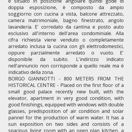
è situato in posizione angolare quindi gode di
doppia esposizione, è composto da ampio
soggiorno con cucina a vista, balcone attrezzato,
camera matrimoniale, bagno finestrato, angolo
lavanderia. E' corredato da cantina e posto auto
esclusivo all'interno dell'area condominiale. Alla
cifra richiesta viene venduto o completamente
arredato inclusa la cucina con gli elettrodomestici,
oppure parzialmente arredato o vuoto. E'
disponibile da subito. L'indirizzo indicato
nell'annuncio non corrisponde a quello reale ma è
indicativo della zona.
BORGO GIANNOTTI - 800 METERS FROM THE
HISTORICAL CENTRE - Placed on the first floor of a
small good palace recently new built, with the
elevator, apartment in very good condition, with
good finishings, equipped with windows with double
glasses, predisposition of air condition and solar
pannel for the production of warm water. It has a
sun exposition on two sides and consists of a
spacious living room with an open plan kitchen, a