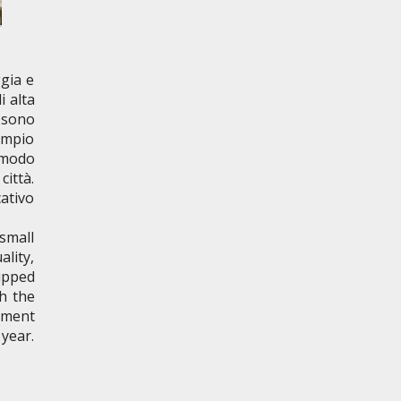
gia e
i alta
o sono
ampio
omodo
ittà.
cativo
 small
ality,
uipped
th the
ament
year.