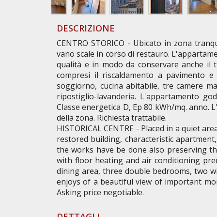
DESCRIZIONE
CENTRO STORICO - Ubicato in zona tranquill
vano scale in corso di restauro. L'appartame
qualità e in modo da conservare anche il ti
compresi il riscaldamento a pavimento e 
soggiorno, cucina abitabile, tre camere ma
ripostiglio-lavanderia. L'appartamento god
Classe energetica D, Ep 80 kWh/mq. anno. L'i
della zona. Richiesta trattabile.
HISTORICAL CENTRE - Placed in a quiet area i
restored building, characteristic apartment,
the works have be done also preserving the 
with floor heating and air conditioning pred
dining area, three double bedrooms, two 
enjoys of a beautiful view of important mo
Asking price negotiable.
DETTAGLI